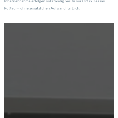
Inbetriebnahme erfolgen vollständig bei Dir vor Ort in Dessau-
Roßlau — ohne zusätzlichen Aufwand für Dich.