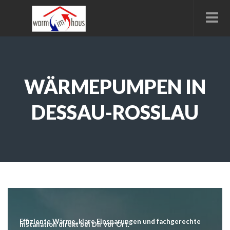
WÄRMEPUMPEN IN
DESSAU-ROSSLAU
Effiziente Wärme, klare Einsparungen und fachgerechte
Installation direkt bei Dir vor Ort.