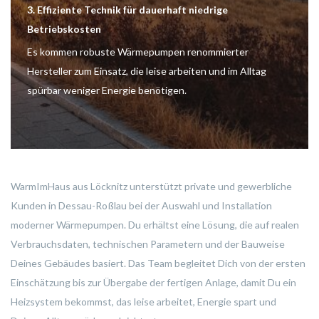
3. Effiziente Technik für dauerhaft niedrige
Betriebskosten
Es kommen robuste Wärmepumpen renommierter
Hersteller zum Einsatz, die leise arbeiten und im Alltag
spürbar weniger Energie benötigen.
WarmImHaus aus Löcknitz unterstützt private und gewerbliche
Kunden in Dessau-Roßlau bei der Auswahl und Installation
moderner Wärmepumpen. Du erhältst eine Lösung, die auf realen
Verbrauchsdaten, technischen Parametern und der Bauweise
Deines Gebäudes basiert. Das Team begleitet Dich von der ersten
Einschätzung bis zur Übergabe der fertigen Anlage, damit Du ein
Heizsystem bekommst, das leise arbeitet, Energie spart und