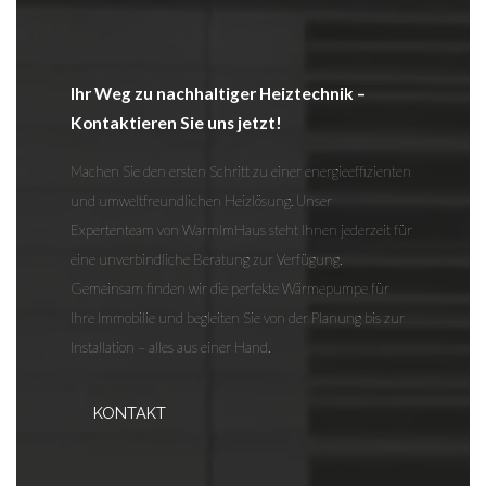
Ihr Weg zu nachhaltiger Heiztechnik –
Kontaktieren Sie uns jetzt!
Machen Sie den ersten Schritt zu einer energieeffizienten
und umweltfreundlichen Heizlösung. Unser
Expertenteam von WarmImHaus steht Ihnen jederzeit für
eine unverbindliche Beratung zur Verfügung.
Gemeinsam finden wir die perfekte Wärmepumpe für
Ihre Immobilie und begleiten Sie von der Planung bis zur
Installation – alles aus einer Hand.
KONTAKT